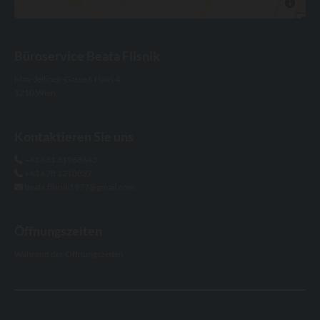
Büroservice Beata Flisnik
Max-Jellinek-Gasse 6 Haus 4
1210 Wien
Kontaktieren Sie uns
+43 681 81968643

+43 678 1210837

beata.flisnik1977@gmail.com

Öffnungszeiten
Während der Öffnungszeiten