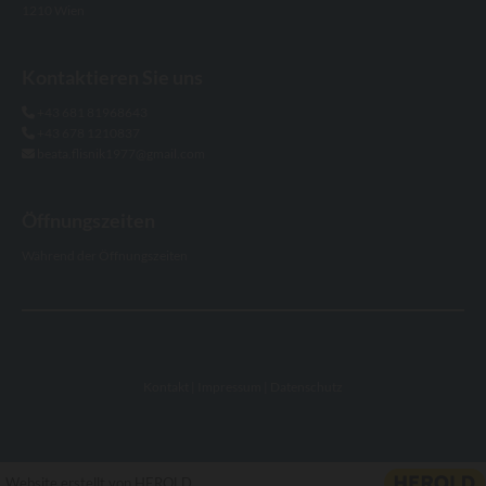
1210 Wien
Kontaktieren Sie uns
+43 681 81968643

+43 678 1210837

beata.flisnik1977@gmail.com

Öffnungszeiten
Während der Öffnungszeiten
Kontakt
|
Impressum
|
Datenschutz
Website erstellt von HEROLD